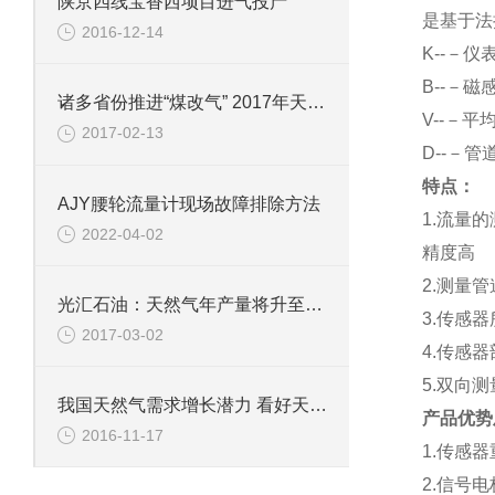
陕京四线宝香西项目进气投产
是基于法
2016-12-14
K--－仪
B--－磁
诸多省份推进“煤改气” 2017年天然气将继续发力
V--－平
2017-02-13
D--－管
特点：
AJY腰轮流量计现场故障排除方法
1.流量
2022-04-02
精度高
2.测量
光汇石油：天然气年产量将升至15亿立方米
3.传感
2017-03-02
4.传感
5.双向
我国天然气需求增长潜力 看好天然气电力市场
产品优势
2016-11-17
1.传感
2.信号