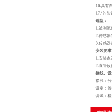
16.具
17.*的
选型：
1.被测
2.传感
3.传感
安装要求
1.安装
2.直管段
接线、设
接线：分
设定：管
调试：检