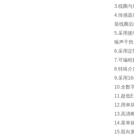
3.线圈
4.传感
装线圈后
5.采用
噪声干扰
6.采用
7.可编
8.特殊
9.采用
10.全
11.超
12.用
13.高
14.菜
15.双