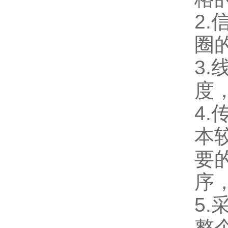
2
圈
3
度
4
本
要
序
5
整