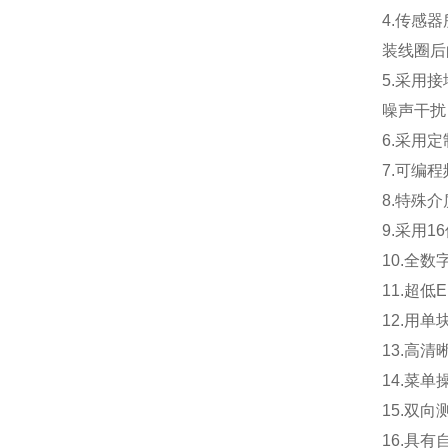
4.传感
装线圈后
5.采用
噪声干扰
6.采用
7.可编
8.特殊
9.采用
10.全数
11.超
12.用
13.高
14.菜
15.双
16.具