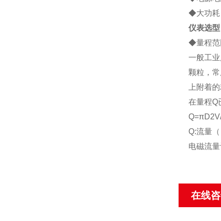
◆大功耗：
仪表选型
◆
量程范
一般工业
颗粒，常
上附着的
在量程Q
Q=πD2V
Q:流量（
电磁流量
在线咨