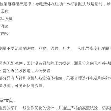
拉第电磁感应定律：导电液体在磁场中作切割磁力线运动时，导体中
表常数
感应强度
均流速
道内径
测量不受流量的密度、粘度、温度、压力、 和电导率变化的影
道内无阻流件，因此没有附加的压力损失，测量管道内无可移动
所需的直管段较短，方便安装
部分只有内衬和电极与被测液体接触，只要合理选择电极和内衬
量系统，可测正反向流量。
及*卖点：
重要的部件－线圈作优化的设计，并通过严格的实流试验，切实