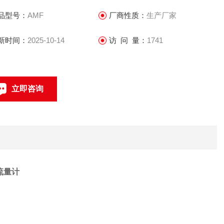
移动部件，因此传感器寿命长
品型号：
AMF
厂商性质：
生产厂家
.传感器所需的直管段较短，方便安装
.传感器部分只有内衬和电极与被测液体接触，只要合理选择电极
新时间：
2025-10-14
访 问 量：
1741
内衬材料，可耐腐蚀和磨损
.双向测量系统，可测正反向流量
立即咨询
021-69585611、69585612
联系电话：
流量计