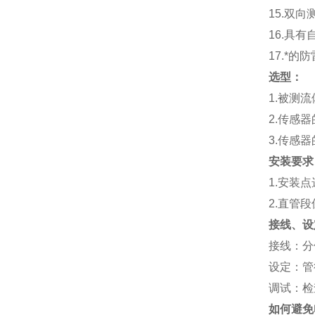
15.
双向
16.
具有
17.
*的防
选型：
1.
被测流
2.
传感器
3.
传感器
安装要求
1.
安装点
2.
直管段
接线、设
接线：分体
设定：管
调试：检
如何避免