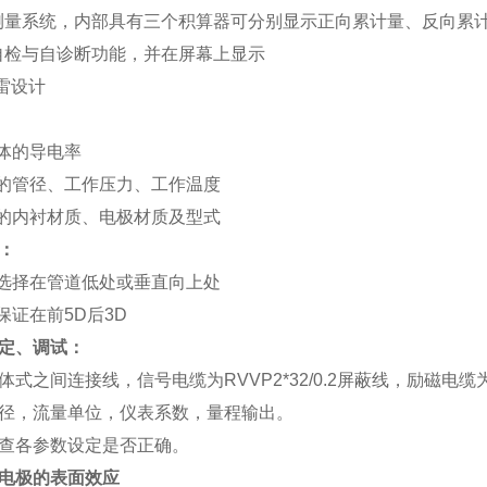
测量系统，内部具有三个积算器可分别显示正向累计量、反向累
自检与自诊断功能，并在屏幕上显示
雷设计
体的导电率
的管径、工作压力、工作温度
的内衬材质、电极材质及型式
：
选择在管道低处或垂直向上处
保证在前5D后3D
定、调试：
式之间连接线，信号电缆为RVVP2*32/0.2屏蔽线，励磁电缆为Y
径，流量单位，仪表系数，量程输出。
查各参数设定是否正确。
电极的表面效应