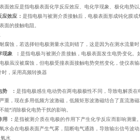
表面效应是指电极表面化学反应效应、电化学现象、极化电势以
反应效应：
是指电极与被测介质接触后，电极表面形成钝化膜或
表面的接触电阻。
水
耐腐蚀，若选择钽电极测量水流则错了，这是因为在测水流量时
学现象 ：
是指电极与被测介质接触，电极表面发生电势变化。
电极虽没被腐蚀，但电极受撞表面接触电势突然变化，使仪表输
汁时，采用高频转换器
电势 ：
是指电极感生电动势在两电极极性不同，导致电解质在
严重，现在多用低频方波激磁，低频矩形波激磁结合了直流激磁
不能*消除极化电势干扰的影响。
作用 ：
是指被测介质在电极的作用下产生化学反应而影响测量
氧水会在电极表面产生气雾，阻断电气通路，导致输出信号波动
双氧水