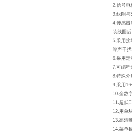
2.
信号电
3.
线圈与
4.
传感器
装线圈后
5.
采用接
噪声干扰
6.
采用定
7.
可编程
8.
特殊介
9.
采用1
10.
全数
11.
超低
12.
用单
13.
高清
14.
菜单