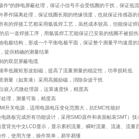
极作*的静电屏蔽处理，保证小信号不会受线圈的干扰，保证低
外界作隔离处理，保证线圈长期的绝缘强度，也就保证传感器的
所有的焊接工艺都采用氩弧焊工艺，虽然成本较高，但能保证焊
的后一道焊接工序，用氩弧焊工艺能保证已安装的线圈不被损伤
地电极结构，形成一个平衡电极平面，保证整个测量平均速度的
，提供精确的测量结果
制的双层屏蔽电缆
频率低频矩形波励磁，提高了流量测量的稳定性，功率损耗低
质测量（如浆液）采用高频励磁，消除杂波干扰
6位嵌入式微处理器，运算速度快，精度高
字处理，
测量可靠，精度高
EMI开关电源，适用电源电压变化范围大，抗EMC性能好
块电路板完成所有功能设计，采用SMD器件和表面帖装SMT）技
晰度背光中文LCD显示，显示累积流量、瞬时流量、流速、流量
操作，使用方便，操作简单，易学易懂