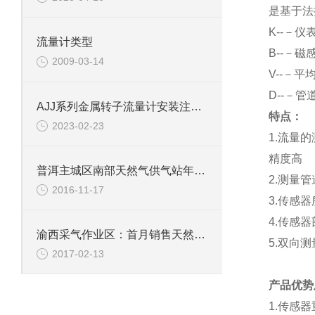
是基于法
K
--－仪
流量计类型
B
--－磁
2009-03-14
V
--－平
D
--－管
AJJ系列金属转子流量计安装注意事项
特点：
2023-02-23
1.
流量的
精度高
普洱主城区南部天然气供气站年内有望投入使用
2.
测量管
2016-11-17
3.
传感器
4.
传感器
渝西采气作业区：首月销售天然气破6千万方
5.
双向测
2017-02-13
产品优势
1.
传感器