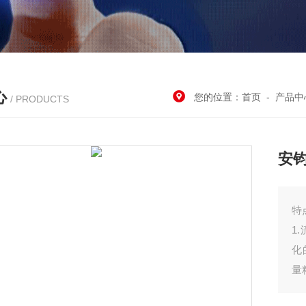
心
您的位置：
首页
-
产品中
/ PRODUCTS
安钧
特
1
化
量
2