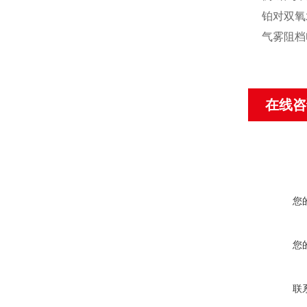
铂对双氧
气雾阻档
在线咨
您
您
联