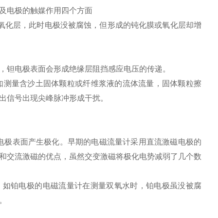
及电极的触媒作用四个方面
氧化层，此时电极没被腐蚀，但形成的钝化膜或氧化层却增
，钽电极表面会形成绝缘层阻挡感应电压的传递。
如测量含沙土固体颗粒或纤维浆液的流体流量，固体颗粒擦
出信号出现尖峰脉冲形成干扰。
电极表面产生极化。早期的电磁流量计采用直流激磁电极的
和交流激磁的优点，虽然交变激磁将极化电势减弱了几个数
。如铂电极的电磁流量计在测量双氧水时，铂电极虽没被腐
。