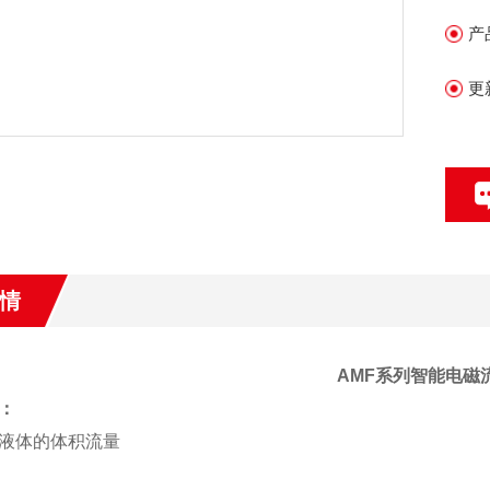
可
产
3
4
更
和
5
情
AMF
系列智能电磁
：
液体的体积流量