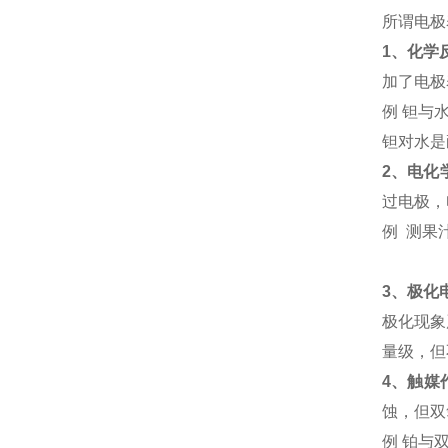
所谓电极
1
、化学
加了电极
例 钽与
钽对水是
2
、电化
过电极，
例 测果
3
、极化
极化现象
量级，但
4
、触媒
蚀，但双
例 铂与