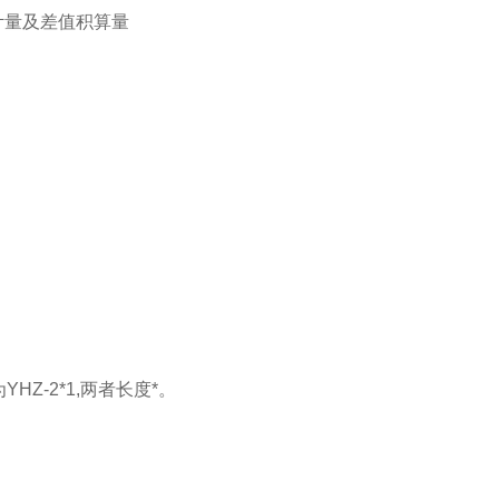
计量及差值积算量
HZ-2*1,两者长度*。