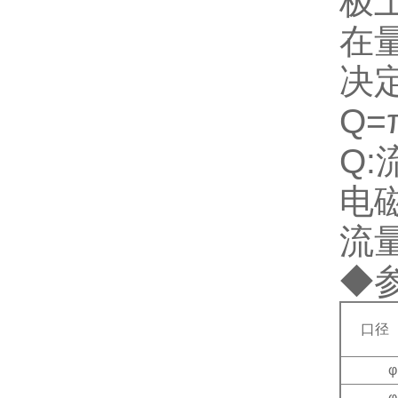
极
在
决
Q=
Q:
电
流
◆
口径
φ
φ