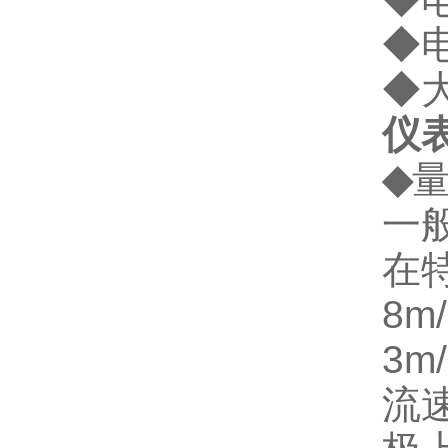
◆电
◆大
仪
◆
一
在
8
3
流