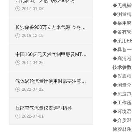
西北油田产天然气破200亿方
◆无机械
2017-01-06
◆测量精
◆采用聚
长沙储备900万立方米气源 今冬不惧“气荒”
◆备有管
2016-12-15
◆采用E
◆具备一
中国160亿元天然气制甲醇及MTO项目落户阿曼
◆高清晰
2017-04-26
技术参数
◆仪表精度
气体涡轮流量计使用时需要注意哪些
◆测量介
2022-07-22
◆流速范围
◆工作压力
压缩空气流量仪表选型指导
◆环境温度
2022-07-01
◆介质温
橡胶材质