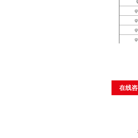
φ
φ
φ
φ
φ
φ
φ
在线咨