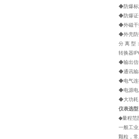
◆防爆标志
◆防爆证号
◆外磁干扰
◆外壳防
分 离 型
转换器IP
◆输出信号
◆通讯输
◆电气连接
◆电源电压
◆大功耗：
仪表选型
◆
量程范
一般工业
颗粒，常