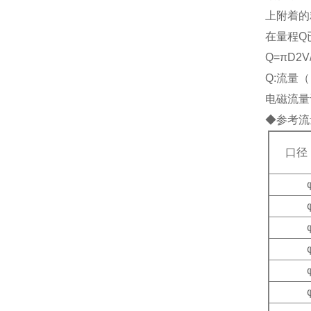
上附着的
在量程Q
Q=
πD2V
Q:流量（
电磁流量
◆参考流
口径