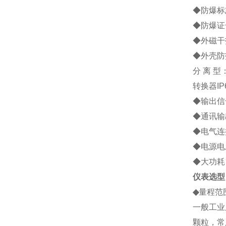
◆防爆标志
◆防爆证号
◆外磁干扰
◆外壳防
分 离 型
转换器IP
◆输出信号
◆通讯输
◆电气连接
◆电源电压
◆大功耗：
仪表选型
◆
量程范
一般工业
颗粒，常