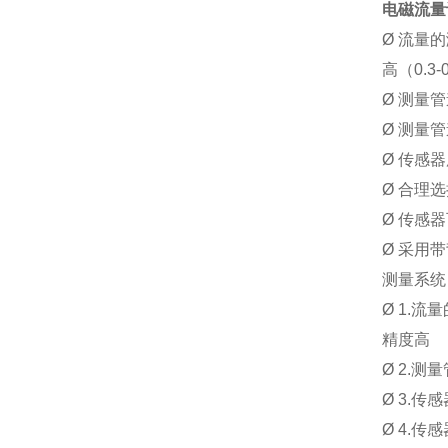
Q
20
电磁流量
max
Ø
流量的
高（0.3
Ø
测量管
Ø
测量管
Ø
传感器
Ø
合理选
Ø
传感器
Ø
采用带
测量系统
Ø
1.
流量
精度高
Ø
2.
测量
Ø
3.
传感
Ø
4.
传感