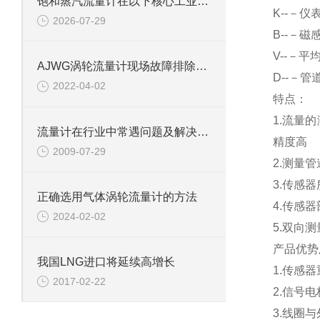
饱和蒸汽流量计在以下核心工业领域发挥着关键作用
K
--－仪
2026-07-29
B
--－磁
V
--－平
AJWG涡轮流量计现场故障排除方法
D
--－管
2022-04-02
特点：
1.
流量的
流量计在行业中常遇问题及解决方案
精度高
2009-07-29
2.
测量管
3.
传感器
正确选用气体涡轮流量计的方法
4.
传感器
2024-02-02
5.
双向测
产品优势
我国LNG进口将延续高增长
1.
传感器
2017-02-22
2.
信号电
3.
线圈与