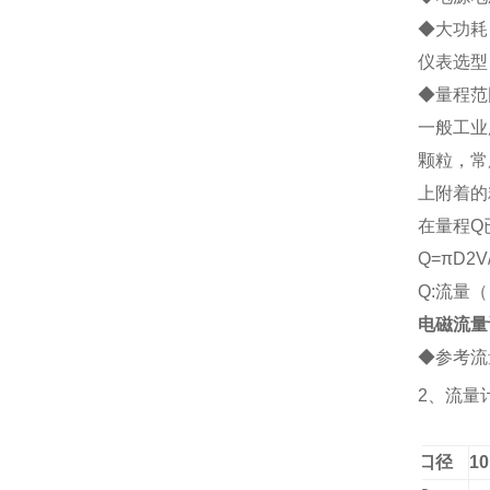
◆大功耗：
仪表选型
◆
量程范
一般工业
颗粒，常
上附着的
在量程Q
Q=
πD2V
Q:流量（
电磁流量
◆参考流
2、
流量
口径
10