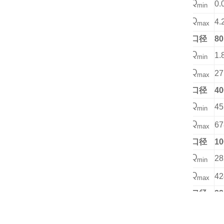
Q
0.
min
Q
4.
max
口径
80
Q
1.
min
Q
27
max
口径
40
Q
45
min
Q
67
max
口径
10
Q
28
min
Q
42
max
口径
22
Q
13
min