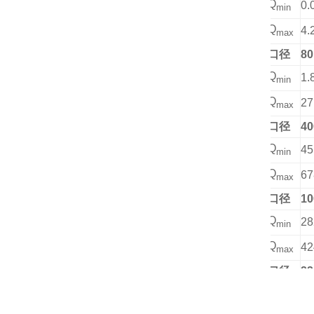
Q
0.
min
Q
4.
max
口径
80
Q
1.
min
Q
27
max
口径
40
Q
45
min
Q
67
max
口径
10
Q
28
min
Q
42
max
口径
22
Q
13
min