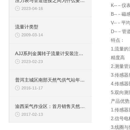
压力表与管道连接之间为什么要弯一个圈
K
--－仪
2023-04-16
B
--－磁
V
--－平
流量计类型
D
--－管
2009-03-14
特点：
1.
流量的
AJJ系列金属转子流量计安装注意事项
精度高
2023-02-23
2.
测量管
3.
传感器
普洱主城区南部天然气供气站年内有望投入使用
4.
传感器
2016-11-17
5.
双向测
产品优势
渝西采气作业区：首月销售天然气破6千万方
1.
传感器
2017-02-13
2.
信号电
3.
线圈与