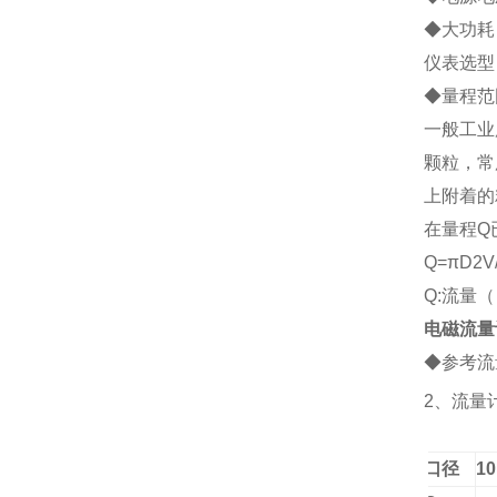
◆大功耗：
仪表选型
◆
量程范
一般工业
颗粒，常
上附着的
在量程Q
Q=
πD2V
Q:流量（
电磁流量
◆参考流
2、
流量
口径
10