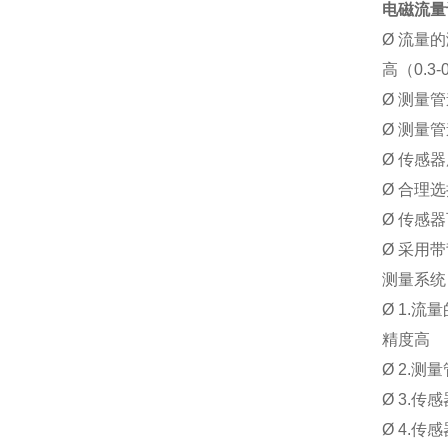
Q
20
电磁流量
max
Ø
流量的
高（0.3
Ø
测量管
Ø
测量管
Ø
传感器
Ø
合理选
Ø
传感器
Ø
采用带
测量系统
Ø
1.
流量
精度高
Ø
2.
测量
Ø
3.
传感
Ø
4.
传感