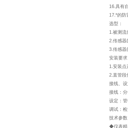
16.
具有
17.
*的防
选型：
1.
被测流
2.
传感器
3.
传感器
安装要求
1.
安装点
2.
直管段
接线、设
接线：分
设定：管
调试：检
技术参数
◆仪表精度