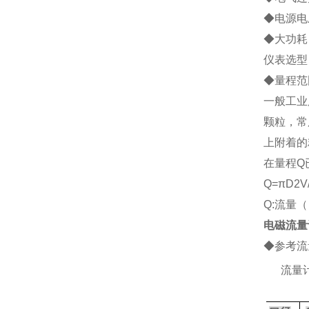
◆电源电压
◆大功耗：
仪表选型
◆
量程范
一般工业
颗粒，常
上附着的
在量程Q
Q=
πD2V
Q:流量（
电磁流量
◆参考流
2、
流量