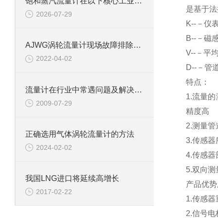
饱和蒸汽流量计在以下核心工业领域发挥着关键作用
是基于法
2026-07-29
K
--－仪
B
--－磁
AJWG涡轮流量计现场故障排除方法
V
--－平
2022-04-02
D
--－管
特点：
流量计在行业中常遇问题及解决方案
1.
流量的
2009-07-29
精度高
2.
测量管
正确选用气体涡轮流量计的方法
3.
传感器
2024-02-02
4.
传感器
5.
双向测
我国LNG进口将延续高增长
产品优势
2017-02-22
1.
传感器
2.
信号电