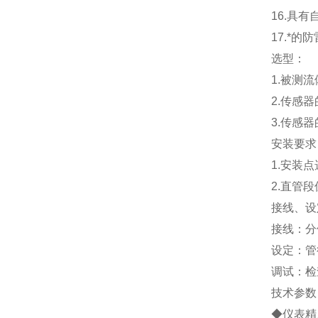
16.
具有
17.
*的防
选型：
1.
被测流
2.
传感器
3.
传感器
安装要求
1.
安装点
2.
直管段
接线、设
接线：分
设定：管
调试：检
技术参数
◆仪表精度