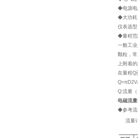
◆电源电压
◆大功耗：
仪表选型
◆
量程范
一般工业
颗粒，常
上附着的
在量程Q
Q=
πD2V
Q:流量（
电磁流量
◆参考流
2、
流量