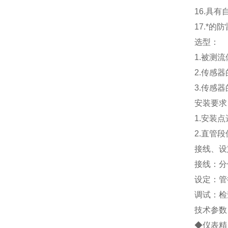
16.
具有
17.
*的防
选型：
1.
被测流
2.
传感器
3.
传感器
安装要求
1.
安装点
2.
直管段
接线、设
接线：分
设定：管
调试：检
技术参数
◆仪表精度