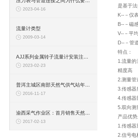
压力表与管道连接之间为什么要弯一个圈
是基于法
2023-04-16
K
--－仪
B
--－磁
流量计类型
V
--－平
2009-03-14
D
--－管
特点：
AJJ系列金属转子流量计安装注意事项
1.
流量的
2023-02-23
精度高
2.
测量管
普洱主城区南部天然气供气站年内有望投入使用
3.
传感器
2016-11-17
4.
传感器
5.
双向测
渝西采气作业区：首月销售天然气破6千万方
产品优势
2017-02-13
1.
传感器
2.
信号电