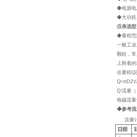
◆电源电压
◆大功耗：
仪表选型
◆
量程范
一般工业
颗粒，常
上附着的
在量程Q
Q=
πD2V
Q:流量（
电磁流量
◆参考流
2、
流量
口径
1