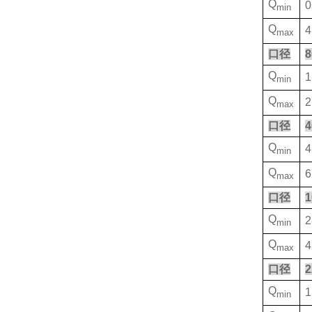
Q
0
min
Q
4
max
口径
8
Q
1
min
Q
2
max
口径
4
Q
4
min
Q
6
max
口径
1
Q
2
min
Q
4
max
口径
2
Q
1
min