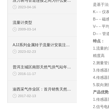
压力表与管道连接之间为什么要弯一个圈
是基于法
2023-04-16
K
--－仪
B
--－磁
流量计类型
V
--－平
2009-03-14
D
--－管
特点：
AJJ系列金属转子流量计安装注意事项
1.
流量的
2023-02-23
精度高
2.
测量管
普洱主城区南部天然气供气站年内有望投入使用
3.
传感器
2016-11-17
4.
传感器
5.
双向测
渝西采气作业区：首月销售天然气破6千万方
产品优势
2017-02-13
1.
传感器
2.
信号电