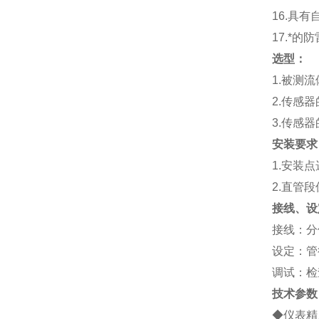
16.
具有
17.
*的防
选型：
1.
被测流
2.
传感器
3.
传感器
安装要求
1.
安装点
2.
直管段
接线、设
接线：分
设定：管
调试：检
技术参数
◆仪表精度