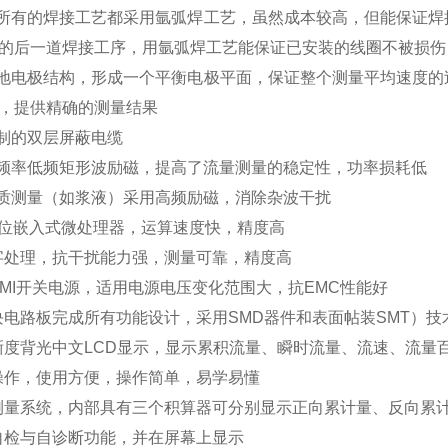
所有的焊接工艺都采用氩弧焊工艺，虽然成本较高，但能保证焊
的后一道焊接工序，用氩弧焊工艺能保证已安装的线圈不被损伤
地电极结构，形成一个平衡电极平面，保证整个测量平均速度的
，提供精确的测量结果
制的双层屏蔽电缆
频率低频矩形波励磁，提高了流量测量的稳定性，功率损耗低
质测量（如浆液）采用高频励磁，消除杂波干扰
6位嵌入式微处理器，运算速度快，精度高
字处理，抗干扰能力强，测量可靠，精度高
EMI开关电源，适用电源电压变化范围大，抗EMC性能好
块电路板完成所有功能设计，采用SMD器件和表面帖装SMT）技
晰度背光中文LCD显示，显示累积流量、瞬时流量、流速、流量
操作，使用方便，操作简单，易学易懂
测量系统，内部具有三个积算器可分别显示正向累计量、反向累
自检与自诊断功能，并在屏幕上显示