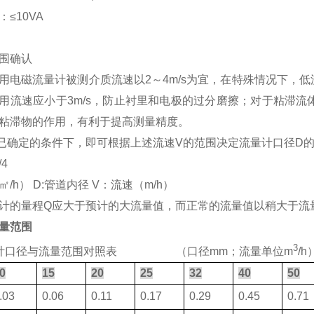
≤10VA
围确认
用电磁流量计被测介质流速以2～4m/s为宜，在特殊情况下，低流速
用流速应小于3m/s，防止衬里和电极的过分磨擦；对于粘滞流
粘滞物的作用，有利于提高测量精度。
已确定的条件下，即可根据上述流速V的范围决定流量计口径D
/4
㎡/h） D:管道内径 V：流速（m/h）
计的量程Q应大于预计的大流量值，而正常的流量值以稍大于流量
量范围
3
计口径与流量范围对照表
（
口径mm；流量单位m
/h
0
15
20
25
32
40
50
.03
0.06
0.11
0.17
0.29
0.45
0.71