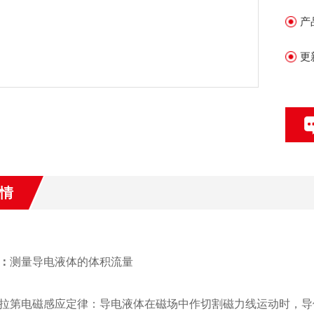
2
产
环
更
情
：
测量导电液体的体积流量
拉第电磁感应定律：导电液体在磁场中作切割磁力线运动时，导体中