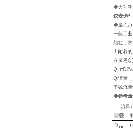
◆大功耗：
仪表选型
◆
量程范
一般工业
颗粒，常
上附着的
在量程Q
Q=
πD2V
Q:流量（
电磁流量
◆参考流
2、
流量
口径
1
Q
0
min