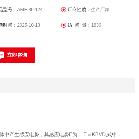
0mA电流信号供记录、调节和控制用，现已广泛地应用于化工、
品型号：
AMF-80-124
厂商性质：
生产厂家
保、冶金、医药、造纸、给排水等工业技术和管理部门。
新时间：
2025-10-13
访 问 量：
1836
立即咨询
021-69585611、69585612
联系电话：
产生感应电势，其感应电势E为： E＝KBVD,式中：