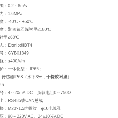
：0.2～8m/s
：1.6MPa
：-40℃～+50℃
度：聚四氟乙烯衬里≤180℃
衬里≤60℃
：ExmibdⅡBT4
：GYB01349
：≤400A/m
护：一体化型： IP65；
：传感器IP68（水下3米，
于橡胶衬里
）
65
：4～20mA.DC，负载电阻0～750Ω
出：RS485或CAN总线
：M20×1.5内螺纹，φ10电缆孔
：90～220V.AC、24±10%V.DC