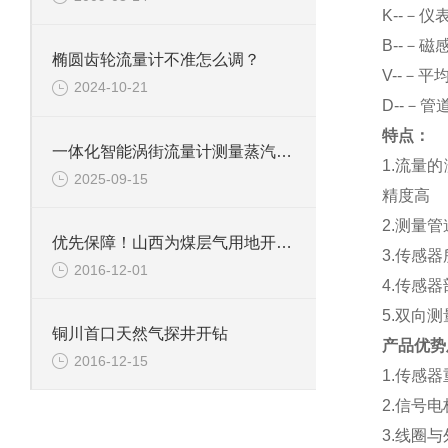
K
--－仪
B
--－磁
椭圆齿轮流量计不准怎么调？
V
--－平
2024-10-21
D
--－管
特点：
一体化智能涡街流量计测量蒸汽要进行温度压力补偿
1.
流量的
2025-09-15
精度高
2.
测量管
优先保障！山西为煤层气用地开“绿灯”
3.
传感器
2016-12-01
4.
传感器
5.
双向测
铜川首口天然气探井开钻
产品优势
2016-12-15
1.
传感器
2.
信号电
3.
线圈与