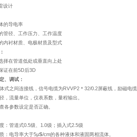
雷设计
体的导电率
的管径、工作压力、工作温度
的内衬材质、电极材质及型式
：
选择在管道低处或垂直向上处
保证在前5D后3D
定、调试：
体式之间连接线，信号电缆为RVVP2＊32/0.2屏蔽线，励磁电缆为
径，流量单位，仪表系数，量程输出。
查各参数设定是否正确。
：管道式0.5级、1.0级；插入式2.5级
质：电导率大于5μ
S
/cm的各种液体和液固两相流体。