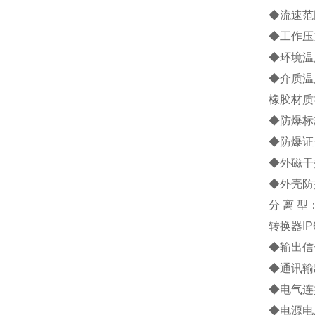
◆流速范围
◆工作压力
◆环境温度
◆介质温
橡胶材质
◆防爆标志
◆防爆证号
◆外磁干扰
◆外壳防
分 离 型
转换器IP
◆输出信号
◆通讯输
◆电气连接
◆电源电压