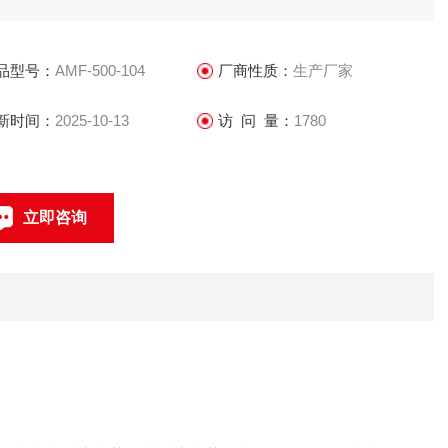
麻烦，电磁流量计在满足现场显示的同时，还可以输出4～
0mA电流信号供记录、调节和控制用，现已广泛地应用于化工、
品型号：
AMF-500-104
厂商性质：
生产厂家
保、冶金、医药、造纸、给排水等工业技术和管理部门。
新时间：
2025-10-13
访 问 量：
1780
立即咨询
021-69585611、69585612
联系电话：