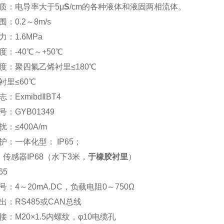
质：电导率大于5μ
S
/cm的各种液体和液固两相流体。
：0.2～8m/s
：1.6MPa
：-40℃～+50℃
度：聚四氟乙烯衬里≤180℃
衬里≤60℃
：ExmibdⅡBT4
：GYB01349
：≤400A/m
护：一体化型： IP65；
：传感器IP68（水下3米，
于橡胶衬里
）
65
：4～20mA.DC，负载电阻0～750Ω
出：RS485或CAN总线
：M20×1.5内螺纹，φ10电缆孔