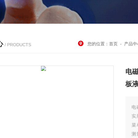
心
您的位置：
首页
-
产品中
/ PRODUCTS
电
板
电
实
菜
测