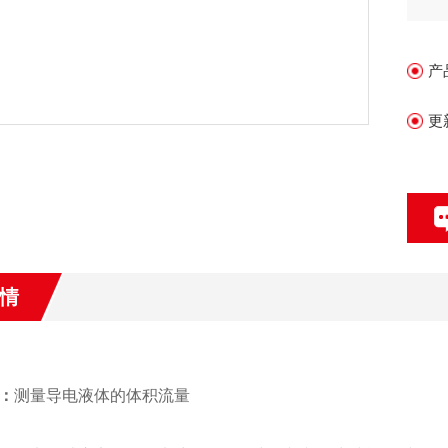
的
2
产
环
更
情
：
测量导电液体的体积流量