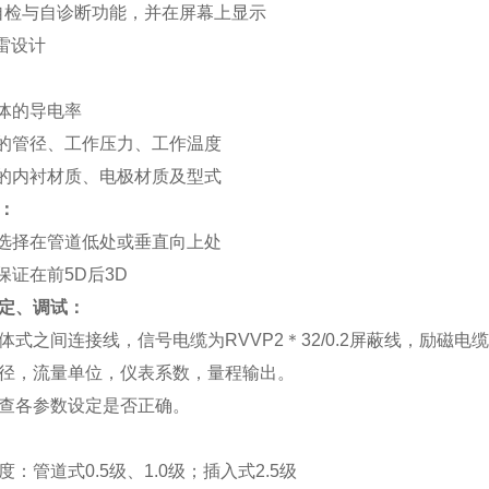
自检与自诊断功能，并在屏幕上显示
雷设计
体的导电率
的管径、工作压力、工作温度
的内衬材质、电极材质及型式
：
选择在管道低处或垂直向上处
保证在前5D后3D
定、调试：
体式之间连接线，信号电缆为RVVP2＊32/0.2屏蔽线，励磁电缆为
径，流量单位，仪表系数，量程输出。
查各参数设定是否正确。
：管道式0.5级、1.0级；插入式2.5级