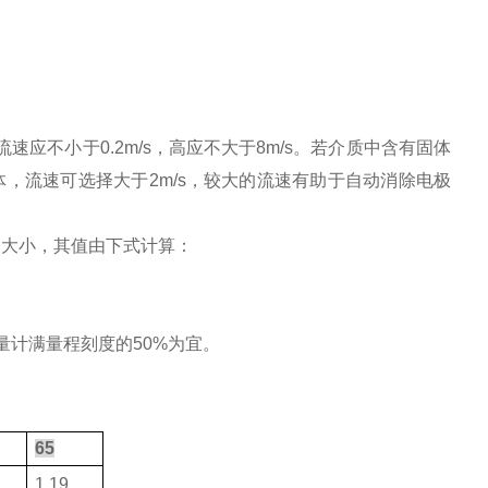
应不小于0.2m/s，高应不大于8m/s。若介质中含有固体
体，流速可选择大于2m/s，较大的流速有助于自动消除电极
的大小，其值由下式计算：
计满量程刻度的50%为宜。
）
65
1.19