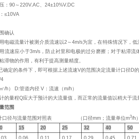
：90～220V.AC、24±10%V.DC
≤10VA
围确认
用电磁流量计被测介质流速以2～4m/s为宜，在特殊情况下，低流速
用流速应小于3m/s，防止衬里和电极的过分磨擦；对于粘滞流
粘滞物的作用，有利于提高测量精度。
已确定的条件下，即可根据上述流速V的范围决定流量计口径D
/4
㎡/h） D:管道内径 V：流速（m/h）
计的量程Q应大于预计的大流量值，而正常的流量值以稍大于流量
量范围
3
计口径与流量范围对照表
（
口径mm；流量单位m
/h
0
15
20
25
32
40
50
.03
0.06
0.11
0.17
0.29
0.45
0.71