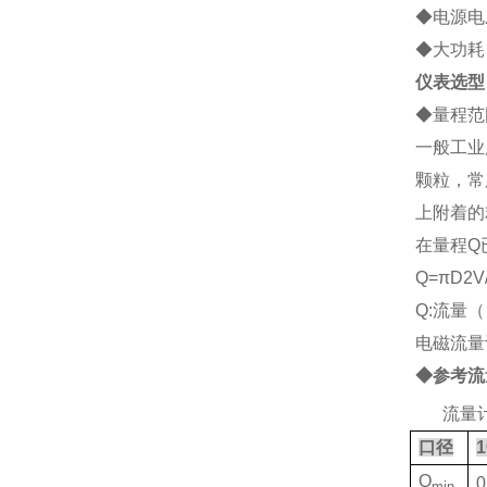
◆电源电压
◆大功耗：
仪表选型
◆
量程范
一般工业
颗粒，常
上附着的
在量程Q
Q=
πD2V
Q:流量（
电磁流量
◆参考流
2、
流量
口径
1
Q
0