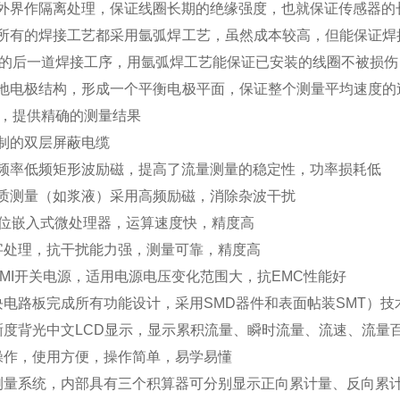
外界作隔离处理，保证线圈长期的绝缘强度，也就保证传感器的
所有的焊接工艺都采用氩弧焊工艺，虽然成本较高，但能保证焊
的后一道焊接工序，用氩弧焊工艺能保证已安装的线圈不被损伤
地电极结构，形成一个平衡电极平面，保证整个测量平均速度的
，提供精确的测量结果
制的双层屏蔽电缆
频率低频矩形波励磁，提高了流量测量的稳定性，功率损耗低
质测量（如浆液）采用高频励磁，消除杂波干扰
6位嵌入式微处理器，运算速度快，精度高
字处理，抗干扰能力强，测量可靠，精度高
EMI开关电源，适用电源电压变化范围大，抗EMC性能好
块电路板完成所有功能设计，采用SMD器件和表面帖装SMT）技
晰度背光中文LCD显示，显示累积流量、瞬时流量、流速、流量
操作，使用方便，操作简单，易学易懂
测量系统，内部具有三个积算器可分别显示正向累计量、反向累