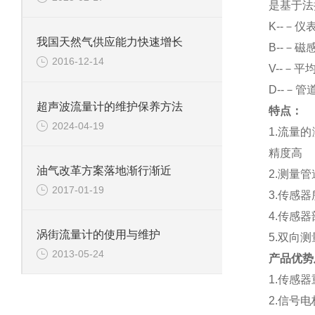
是基于法
K
--－仪
我国天然气供应能力快速增长
B
--－磁
2016-12-14
V
--－平
D
--－管
超声波流量计的维护保养方法
特点：
2024-04-19
1.
流量的
精度高
油气改革方案落地渐行渐近
2.
测量管
2017-01-19
3.
传感器
4.
传感器
涡街流量计的使用与维护
5.
双向测
2013-05-24
产品优势
1.
传感器
2.
信号电