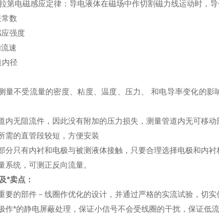
拉第电磁感应定律：导电液体在磁场中作切割磁力线运动时，导体中
表常数
感应强度
均流速
道内径
测量不受流量的密度、粘度、温度、压力、 和电导率变化的影
道内无阻流件，因此没有附加的压力损失，测量管道内无可移动
所需的直管段较短，方便安装
部分只有内衬和电极与被测液体接触，只要合理选择电极和内衬
量系统，可测正反向流量。
及*卖点：
重要的部件－线圈作优化的设计，并通过严格的实流试验，切实
极作*的静电屏蔽处理，保证小信号不会受线圈的干扰，保证低