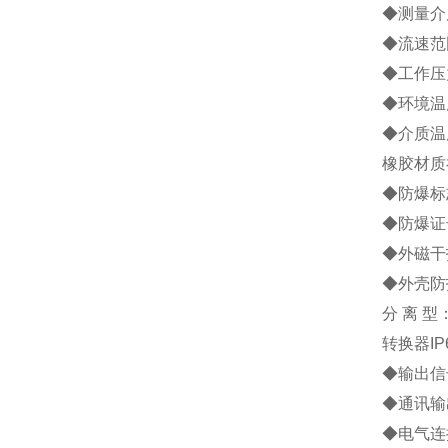
◆测量介
◆流速范围
◆工作压力
◆环境温度
◆介质温
橡胶材质
◆防爆标志
◆防爆证号
◆外磁干扰
◆外壳防
分 离 型
转换器IP
◆输出信号
◆通讯输
◆电气连接