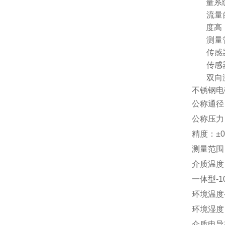
量系
Ø
1.
流量
度高
Ø
2.
测量
Ø
3.
传感
Ø
4.
传感
Ø
5.
双向
不锈钢电
公称通径
公称压力：
精度：±0
测量范围（流
介质温度
一体型-1
环境温度
环境湿度
介质电导率