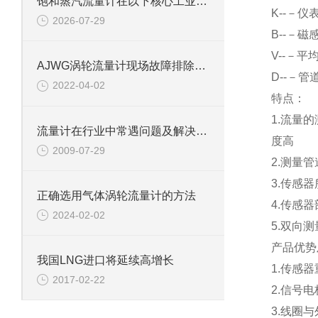
饱和蒸汽流量计在以下核心工业领域发挥着关键作用
K
--－仪
2026-07-29
B
--－磁
V
--－平
AJWG涡轮流量计现场故障排除方法
D
--－管
2022-04-02
特点：
1.
流量的
流量计在行业中常遇问题及解决方案
度高
2009-07-29
2.
测量管
3.
传感器
正确选用气体涡轮流量计的方法
4.
传感器
2024-02-02
5.
双向测
产品优势
我国LNG进口将延续高增长
1.
传感器
2017-02-22
2.
信号电
3.
线圈与