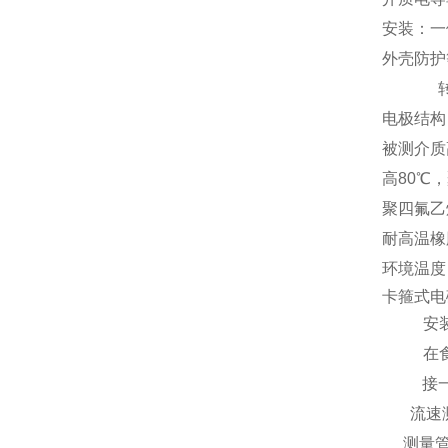
安装：一
外壳防护
转换器
电极结构
被测介质
高80
℃，
聚四氟乙
耐高温橡
环境温度：
卡箍式电
1、
安
2、
在
接
流速
测量管