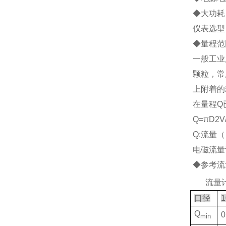
◆大功耗：
仪表选型
◆
量程范
一般工业
颗粒，常
上附着的
在量程Q
Q=
πD2V
Q:流量（
电磁流量
◆参考流
2、
流量
口径
1
Q
0
min