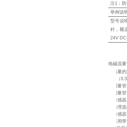
注
1：
举例说
型号说
衬，额定
24V 
电磁流量
Ø
流量的
（0.
Ø
测量管
Ø
测量管
Ø
传感器
Ø
合理选
Ø
传感器
Ø
采用带