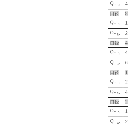
Q
4
max
口径
8
Q
1
min
Q
2
max
口径
4
Q
4
min
Q
6
max
口径
1
Q
2
min
Q
4
max
口径
2
Q
1
min
Q
2
max