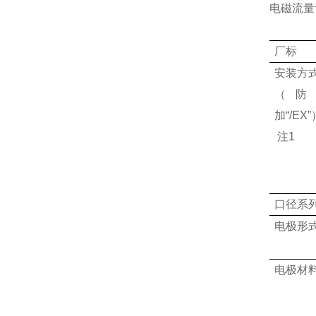
电磁流量
厂标
安装方
（防
加“/EX”
注1
口径系
电极形
电极材