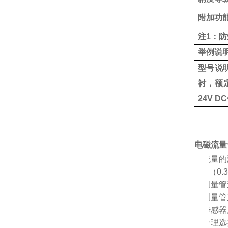
附加功
注
1：
举例说
型号说
衬，额定
24V 
电磁流量
Ø
流量的
（0.
Ø
测量管
Ø
测量管
Ø
传感器
Ø
合理选