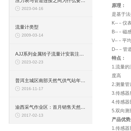
压力表与管道连接之间为什么要弯一个圈
原理：
2023-04-16
是基于法
K
--－仪
流量计类型
B
--－磁
2009-03-14
V
--－平
D
--－管
AJJ系列金属转子流量计安装注意事项
特点：
2023-02-23
1.
流量的
度高
普洱主城区南部天然气供气站年内有望投入使用
2.
测量管
2016-11-17
3.
传感器
4.
传感器
渝西采气作业区：首月销售天然气破6千万方
5.
双向测
2017-02-13
产品优势
1.
传感器