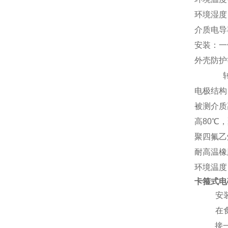
环境湿度
介质电导率
安装：一
外壳防护
转换器
电极结构
被测介质
高80
℃，
聚四氟乙
耐高温橡
环境温度：
卡箍式电
1、
安
2、
在
接