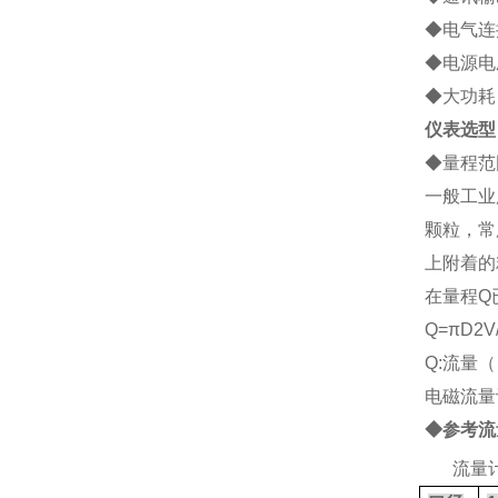
◆电气连接
◆电源电压
◆大功耗：
仪表选型
◆
量程范
一般工业
颗粒，常
上附着的
在量程Q
Q=
πD2V
Q:流量（
电磁流量
◆参考流
2、
流量