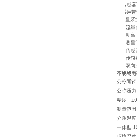
Ø
传感器
Ø
采用带
量系
Ø
1.
流量
度高
Ø
2.
测量
Ø
3.
传感
Ø
4.
传感
Ø
5.
双向
不锈钢电
公称通径
公称压力：
精度：±0
测量范围（流
介质温度
一体型-1
环境温度