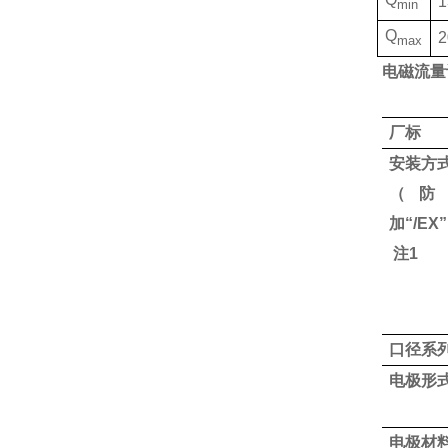
1
min
Q
2
max
电磁流量
厂标
安装方
（防
加“/EX
注1
口径系
电极形
电极材