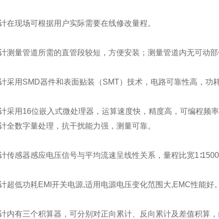
计在现场可根据用户实际需要在线修改量程。
计测量管道所需的直管段较短，方便安装；测量管道内无可动部
计采用
SMD
器件和表面贴装（
SMT
）技术，电路可靠性高，功
计采用
16
位嵌入式微处理器，运算速度快，精度高，可编程频率
计全数字量处理，抗干扰能力强，测量可靠。
计传感器感应电压信号与平均流速呈线性关系，量程比宽
1
∶
1500
计超低功耗
EMI
开关电源
,
适用电源电压变化范围大
,EMC
性能好
计内有三个积算器，可分别对正向累计、反向累计及差值积算，