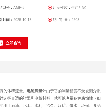
品型号：
AMF-5
厂商性质：
生产厂家
新时间：
2025-10-13
访 问 量：
2503
立即咨询
021-69585611、69585612
联系电话：
流的体积流量。
电磁流量计
由于它的测量精度不受被测介质
计
选择合适的衬里和电极材料，就可以测量各种腐蚀性（如
地用于石油、化工、水利、治金、煤矿、供水、环保、食品