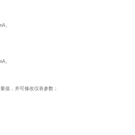
mA。
mA。
测量值，并可修改仪表参数；