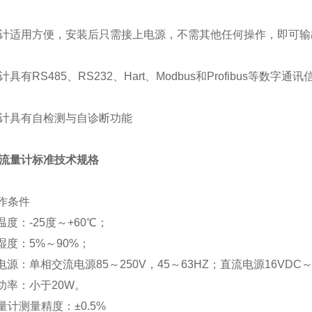
计适用方便，安装后只需接上电源，不需其他任何操作，即可输
计具有
RS485
、
RS232
、
Hart
、
Modbus
和
Profibus
等数字通讯
计具有自检测与自诊断功能
流量计标准技术规格
作条件
：-25度～+60℃；
：5%～90%；
：单相交流电源85～250V，45～63HZ；直流电源16VDC～
率：小于20W。
量计测量精度：±0.5%