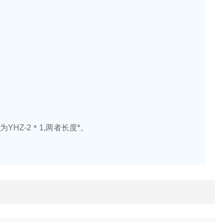
为
YHZ-2
＊
1,
两者长度*。