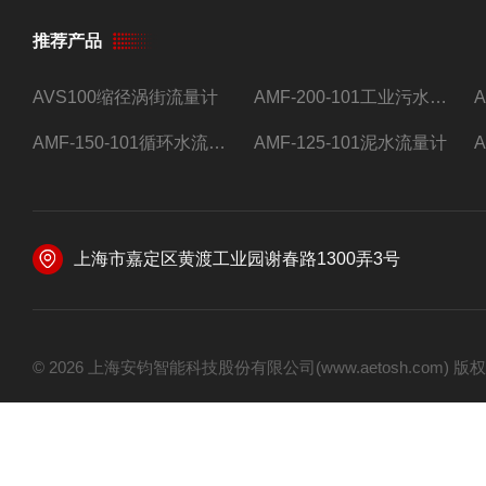
推荐产品
AVS100缩径涡街流量计
AMF-200-101工业污水流量计
AMF-150-101循环水流量计,电磁流量计
AMF-125-101泥水流量计
上海市嘉定区黄渡工业园谢春路1300弄3号
© 2026 上海安钧智能科技股份有限公司(www.aetosh.com)