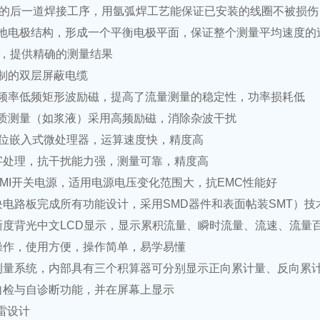
的后一道焊接工序，用氩弧焊工艺能保证已安装的线圈不被损伤
地电极结构，形成一个平衡电极平面，保证整个测量平均速度的
，提供精确的测量结果
制的双层屏蔽电缆
频率低频矩形波励磁，提高了流量测量的稳定性，功率损耗低
质测量（如浆液）采用高频励磁，消除杂波干扰
位嵌入式微处理器，运算速度快，精度高
字处理，抗干扰能力强，测量可靠，精度高
MI
开关电源，适用电源电压变化范围大，抗
EMC
性能好
块电路板完成所有功能设计，采用
SMD
器件和表面帖装
SMT
）技
晰度背光中文
LCD
显示，显示累积流量、瞬时流量、流速、流量
操作，使用方便，操作简单，易学易懂
测量系统，内部具有三个积算器可分别显示正向累计量、反向累
自检与自诊断功能，并在屏幕上显示
雷设计