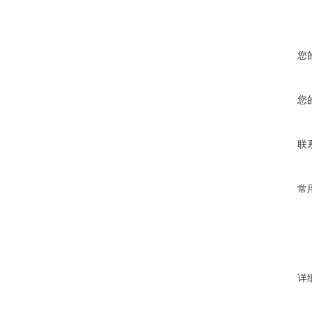
您
您
联
常
详