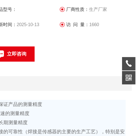
移动部件，因此传感器寿命长
品型号：
厂商性质：
生产厂家
.传感器所需的直管段较短，方便安装
新时间：
2025-10-13
访 问 量：
1660
.传感器部分只有内衬和电极与被测液体接触，只要合理选择电极
内衬材料，可耐腐蚀和磨损
立即咨询
.双向测量系统，可测正反向流量
021-69585611、69585612
联系电话：
保证产品的测量精度
流速的测量精度
长期测量精度
接的可靠性（焊接是传感器的主要的生产工艺），特别是安