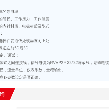
体的导电率
的管径、工作压力、工作温度
的内衬材质、电极材质及型式
：
选择在管道低处或垂直向上处
保证在前
5D
后
3D
定、调试：
体式之间连接线，信号电缆为
RVVP2
＊
32/0.2
屏蔽线，励磁电缆
径，流量单位，仪表系数，量程输出。
查各参数设定是否正确。
询