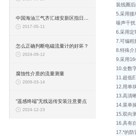
装线圈后
5.
采用接
中国海油三气齐汇雄安新区指日可待
噪声干扰
2017-05-11
6.
采用定
7.
可编程
怎么正确判断电磁流量计的好坏？
8.
特殊介
2024-09-12
9.
采用
16
10.
全数
腐蚀性介质的流量测量
11.
超低
E
2009-03-14
12.
用单
13.
高清
“遥感终端”无线远传安装注意要点
14.
菜单
2024-12-23
15.
双向
16.
具有
17.
*的防