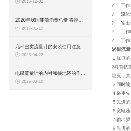
2016-12-01
? 工作压力
? 流体温
2020年我国能源消费总量 将控制在50亿吨标准煤以内
? 输出
2017-01-19
? 工作电
? 工作环
几种巴类流量计的安装使用注意事项
涡街流量
2023-04-22
１优良的
2具有抗
电磁流量计的内衬和接地环的作用是什么？
熄灭，禁
2025-03-10
３同时输
４采用先
５先进的
６宽电压
７输出驱
８先进的