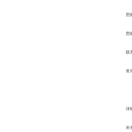
您
您
联
常
详
补