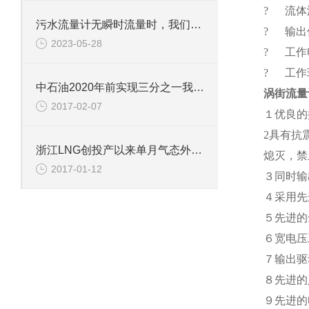
? 流体温
污水流量计无瞬时流量时，我们如何排查故障
? 输出
2023-05-28
? 工作电
? 工作环
中石油2020年前实现三分之一我国页岩气目标
涡街流量
2017-02-07
１优良的
2具有抗
浙江LNG创投产以来单月气态外输新高
熄灭，禁
2017-01-12
３同时输
４采用先
５先进的
６宽电压
７输出驱
８先进的
９先进的