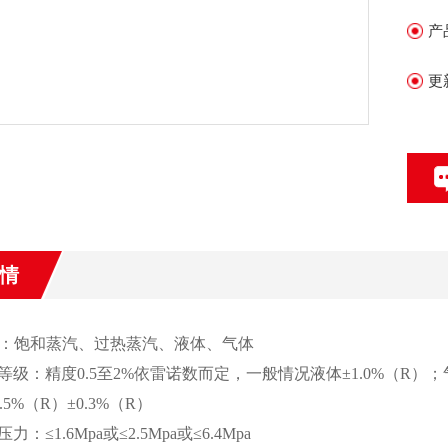
产
更
情
：饱和蒸汽、过热蒸汽、液体、气体
等级：精度0.5至2%依雷诺数而定，一般情况液体±1.0%（R
%（R）±0.3%（R）
：≤1.6Mpa或≤2.5Mpa或≤6.4Mpa