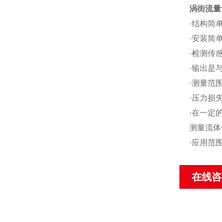
涡街流量
·结构简
·安装简
·检测传
·输出是
·测量范围
·压力损
·在一定
测量流体
·应用范
在线咨