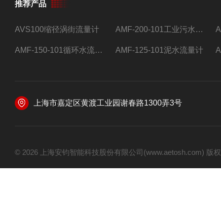
推荐产品
AVS100缩径涡街流量计
AMF-200-101工业污水流量计
AMF-150-101循环水流量计,电磁流量计
AMF-125-101泥水流量计
上海市嘉定区黄渡工业园谢春路1300弄3号
© 2026 上海安钧智能科技股份有限公司(www.aetosh.com)