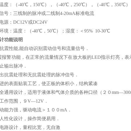
度：（-40℃，150℃），（-40℃，250℃），（-40℃，350℃）
信号：三线制的脉冲或二线制4-20mA标准电流
源：DC12V或DC24V
境：温度：（-40℃，50℃）；湿度：＜95% 10-30℃
计功能说明
抗震性能,能自动识别震动信号和流量信号．
震报警功能，在正常的流量情况下在放大板的LED指示灯亮，
止输出脉冲．
出抗震处理和无抗震处理的脉冲信号．
进的表面贴装工艺，使正板的体积小，结构紧凑
全通用设计，适用于液体和气体介质的各种口径（２０mm—300
工作范围，９V—12V．
动能力强，驱动电流＞１００mA．
人性化设计，操作简便易用．
电路设计，量程比宽，无自激