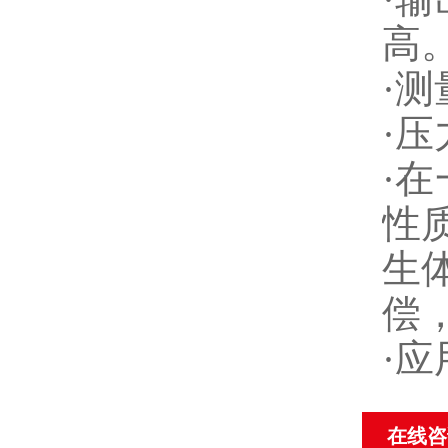
高
·测
·
·
性
生
偿
·
在线咨