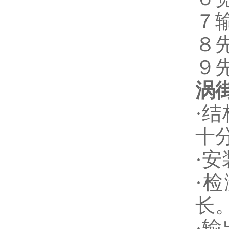
７
８
９
涡
·
十
·
·
长
·