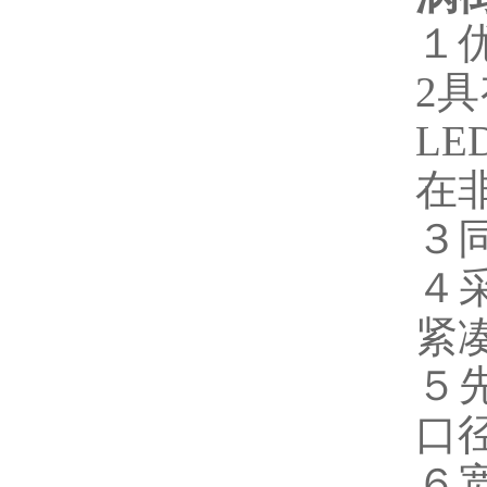
１
2
L
在
３
４
紧
５
口径
６