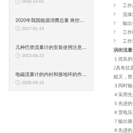
2016-12-01
? 工作压力
? 流体温
2020年我国能源消费总量 将控制在50亿吨标准煤以内
? 输出
2017-01-19
? 工作电
? 工作环
几种巴类流量计的安装使用注意事项
涡街流量
2023-04-22
１优良的
2具有抗
电磁流量计的内衬和接地环的作用是什么？
熄灭，禁
2025-03-10
３同时输
４采用先
５先进的
６宽电压
７输出驱
８先进的