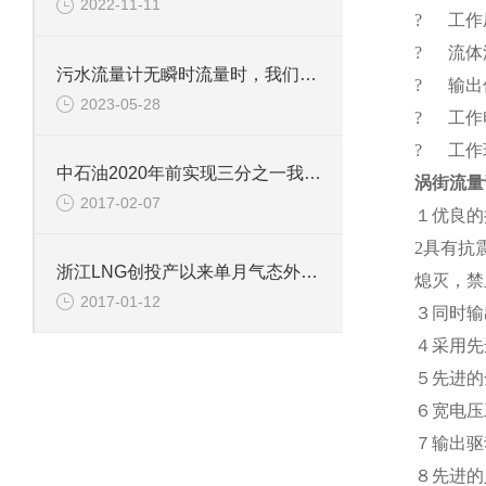
2022-11-11
? 工作压力
? 流体温
污水流量计无瞬时流量时，我们如何排查故障
? 输出
2023-05-28
? 工作电
? 工作环
中石油2020年前实现三分之一我国页岩气目标
涡街流量
2017-02-07
１优良的
2具有抗
浙江LNG创投产以来单月气态外输新高
熄灭，禁
2017-01-12
３同时输
４采用先
５先进的
６宽电压
７输出驱
８先进的