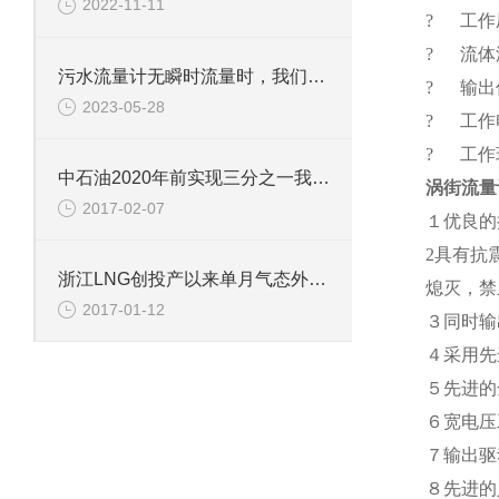
2022-11-11
? 工作压力
? 流体温
污水流量计无瞬时流量时，我们如何排查故障
? 输出
2023-05-28
? 工作电
? 工作环
中石油2020年前实现三分之一我国页岩气目标
涡街流量
2017-02-07
１优良的
2具有抗
浙江LNG创投产以来单月气态外输新高
熄灭，禁
2017-01-12
３同时输
４采用先
５先进的
６宽电压
７输出驱
８先进的