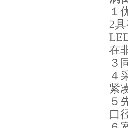
１
2
L
在
３
４
紧
５
口径
６