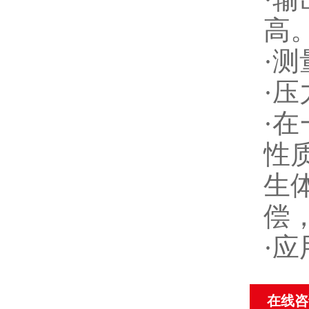
高
·测
·
·
性
生
偿
·
在线咨