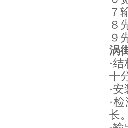
７
８
９
涡
·
十
·
·
长
·