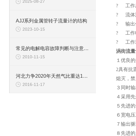
2025-08-27
? 工作压力
? 流体温
AJJ系列金属管转子流量计的结构
? 输出
2023-10-15
? 工作电
? 工作环
常见的电解电容故障判断与注意事项
涡街流量
2010-11-15
１优良的
2具有抗
河北力争2020年天然气比重达11%以上
熄灭，禁
2016-11-17
３同时输
４采用先
５先进的
６宽电压
７输出驱
８先进的