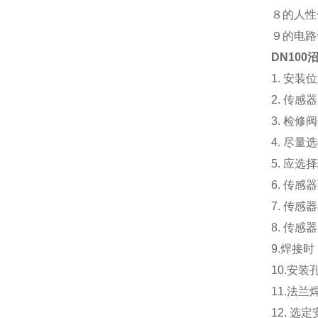
８的人性
９的电路
DN10
1. 安
2. 传
3. 检
4. 尽
5. 应
6. 传
7. 传
8. 传
9.焊接
10.安
11.法
12. 