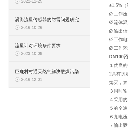
2022-11-25
±1.5%
Ø 工作压力
涡街流量传感器的防雷问题研究
Ø 流体温
2016-10-26
Ø 输出
Ø 工作电
流量计对环境条件要求
Ø 工作环
2023-10-08
DN10
１优良的
巨鹿村村通天然气解决散煤污染
2具有抗
2016-12-01
熄灭，禁
３同时输
４采用的
５的全通
６宽电压
７输出驱