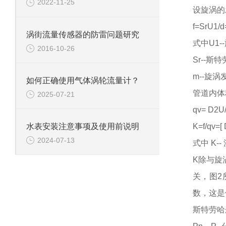
2022-11-25
设旋涡的
f=SrU1/
涡街流量传感器的防雷问题研究
式中
U1
2016-10-26
Sr--斯
m--旋
如何正确使用气体涡轮流量计？
管道内体
2025-07-21
qv= D2U/
K=f/qv=[
水表安装注意事项及使用前说明
2024-07-13
式中
K-
K除与旋
关，图2
数，这是
斯特劳哈