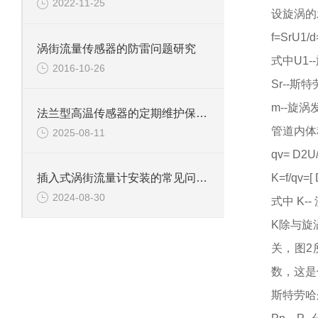
2022-11-25
设旋涡的
f=SrU1/
涡街流量传感器的防雷问题研究
式中
U1
2016-10-26
Sr--斯
m--旋
法兰型高温传感器的定期维护保养方法及其重要性分享
管道内体
2025-08-11
qv= D2U/
K=f/qv=[
插入式涡街流量计安装的常见问题与解决方案
2024-08-30
式中
K-
K除与旋
关，图2
数，这是
斯特劳哈