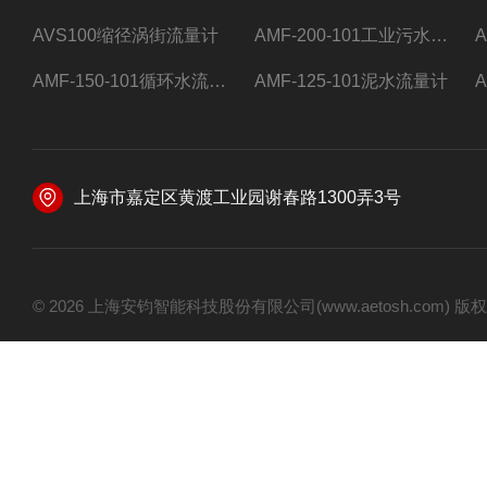
AVS100缩径涡街流量计
AMF-200-101工业污水流量计
AMF-150-101循环水流量计,电磁流量计
AMF-125-101泥水流量计
上海市嘉定区黄渡工业园谢春路1300弄3号
© 2026 上海安钧智能科技股份有限公司(www.aetosh.com)