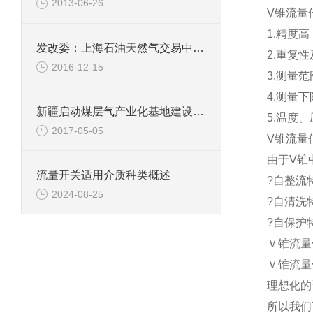
2013-06-26
V锥流量
1.精度高
发改委：上海石油天然气交易中心今年交易量或破150亿方
2.重复性
2016-12-15
3.测量范围
4.测量
新疆启动煤层气产业化基地建设工作
5.温度
2017-05-05
V锥流量
由于V锥
流量开关适用介质种类概述
?自整流特
2024-08-25
?自清洗
?自保护
Ｖ锥流量
Ｖ锥流量
理想化的
所以我们