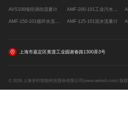
AVS100缩径涡街流量计
AMF-200-101工业污水流量计
AMF-150-101循环水流量计,电磁流量计
AMF-125-101泥水流量计
上海市嘉定区黄渡工业园谢春路1300弄3号
© 2026 上海安钧智能科技股份有限公司(www.aetosh.com)