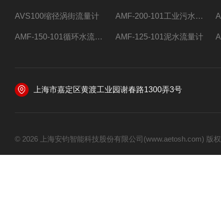
AVS100缩径涡街流量计
AMF-200-101工业污水流量计
AMF-150-101循环水流量计,电磁流量计
AMF-125-101泥水流量计
上海市嘉定区黄渡工业园谢春路1300弄3号
© 2026 上海安钧智能科技股份有限公司(www.aetosh.com)