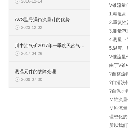
2016-12-14
V锥流量
1.精度高
AVS型号涡街流量计的优势
2.重复性
2023-12-02
3.测量范围
4.测量
川中油气矿2017年一季度天然气产量创新高
5.温度
2017-04-26
V锥流量
由于V锥
测温元件的故障处理
?自整流特
2009-07-30
?自清洗
?自保护
Ｖ锥流量
Ｖ锥流量
理想化的
所以我们