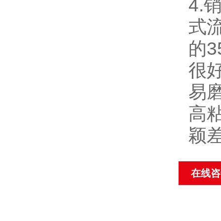
4
式
的3
很
易
高
颖
在线咨