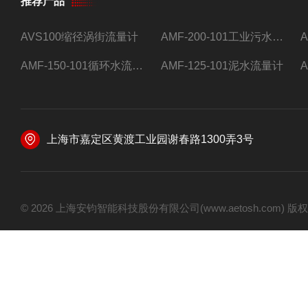
推荐产品
AVS100缩径涡街流量计
AMF-200-101工业污水流量计
AMF-150-101循环水流量计,电磁流量计
AMF-125-101泥水流量计
上海市嘉定区黄渡工业园谢春路1300弄3号
© 2026 上海安钧智能科技股份有限公司(www.aetosh.com)