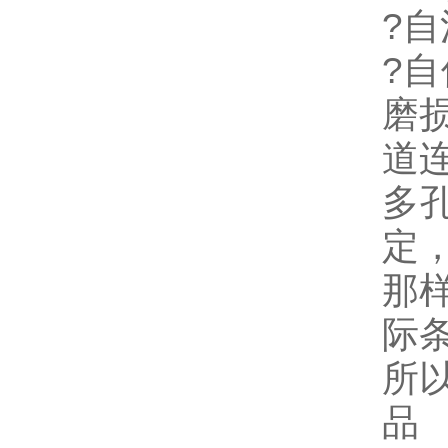
?
?
磨
道
多
定
那
际
所
品