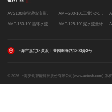
推荐产品
AVS100缩径涡街流量计
AMF-200-101工业污水流量计
AMF-150-101循环水流量计,电磁流量计
AMF-125-101泥水流量计
上海市嘉定区黄渡工业园谢春路1300弄3号
© 2026 上海安钧智能科技股份有限公司(www.aetosh.com)