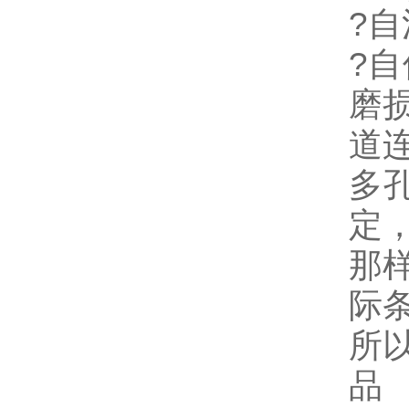
?
?
磨
道
多
定
那
际
所
品