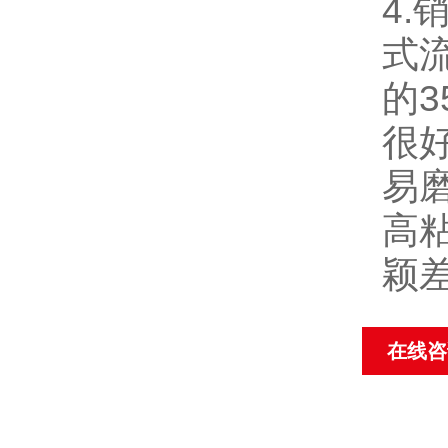
4
式
的3
很
易
高
颖
在线咨