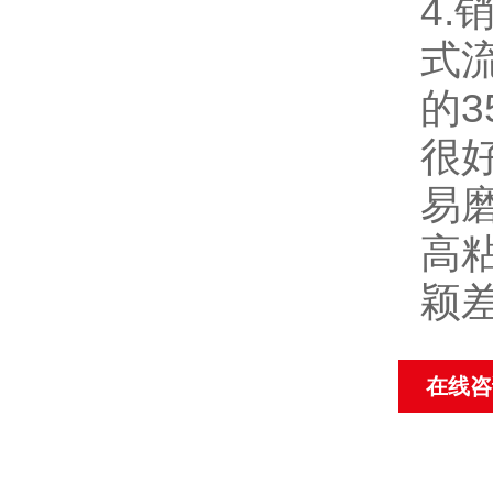
4
式
的3
很
易
高
颖
在线咨