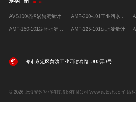
推荐产品
AVS100缩径涡街流量计
AMF-200-101工业污水流量计
AMF-150-101循环水流量计,电磁流量计
AMF-125-101泥水流量计
上海市嘉定区黄渡工业园谢春路1300弄3号
© 2026 上海安钧智能科技股份有限公司(www.aetosh.com)