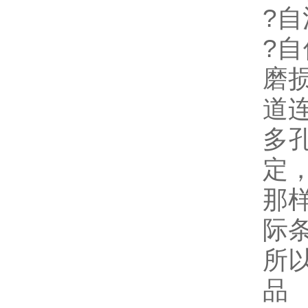
?
?
磨
道
多
定
那
际
所
品