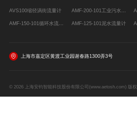
AVS100缩径涡街流量计
AMF-200-101工业污水流量计
AMF-150-101循环水流量计,电磁流量计
AMF-125-101泥水流量计
上海市嘉定区黄渡工业园谢春路1300弄3号
© 2026 上海安钧智能科技股份有限公司(www.aetosh.com)