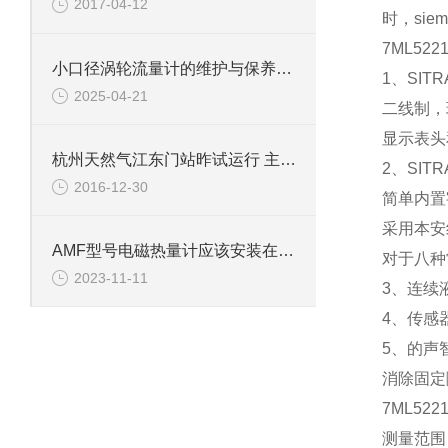
2017-04-12
时，si
7ML5
小口径涡轮流量计的维护与保养步骤
1、SIT
2025-04-21
二线制，
显示表头
杭州天然气江东门站昨试运行 主城区“多点接气”
2、SIT
2016-12-30
简单内置
采用本安
AMF型号电磁热量计应该安装在供水还是回水管道
对于八种
2023-11-11
3、连续
4、传感
5、的声
消除固定
7ML5
测量范围： 