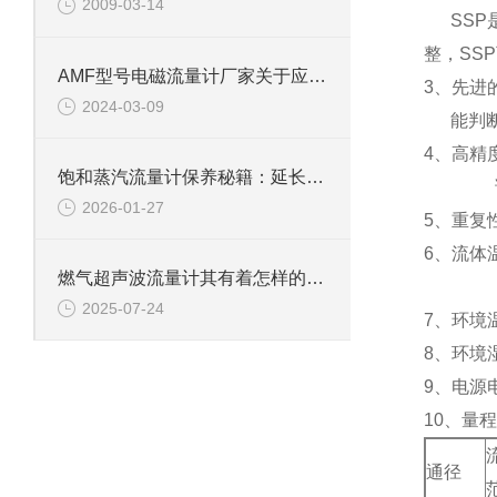
2009-03-14
SSP
整，SS
AMF型号电磁流量计厂家关于应用介绍
3
、先进
2024-03-09
能判
4
、高精度
饱和蒸汽流量计保养秘籍：延长设备寿命的黄金法则！
2026-01-27
5
、重复性
6
、流体温
燃气超声波流量计其有着怎样的功能呢？
-4
2025-07-24
7
、环境温
8
、环境
9
、电源电
10
、量程
通径