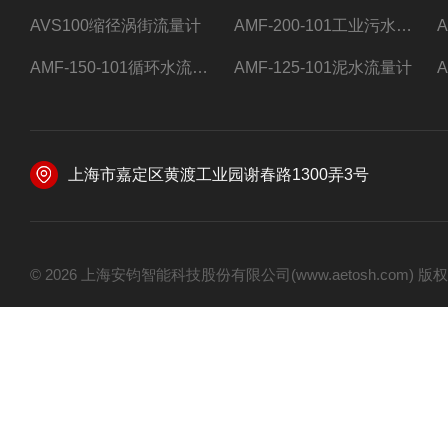
AVS100缩径涡街流量计
AMF-200-101工业污水流量计
AMF-150-101循环水流量计,电磁流量计
AMF-125-101泥水流量计
上海市嘉定区黄渡工业园谢春路1300弄3号
© 2026 上海安钧智能科技股份有限公司(www.aetosh.com)