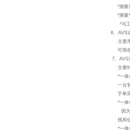
*测量
*测量
*与
6、
AV
主要
可用
7、
AV
主要
*
一体
一台
于单
*
一体
因
线和
*
一体