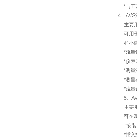
*与
4、
AV
主要
可用
和小
*流
*仪
*测量
*测量
*流
5、
A
主要
可在
*安
*插入