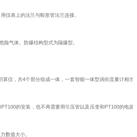
，用仪表上的法兰与鞍形管法兰连接。
性危险气体。防爆结构型式为隔爆型。
积算仪，共4个部分组成一体，一套智能一体型涡街流量计相当
和
PT100
的安装，也不再需要用引压管以及压变和
PT100
的电源
压力数值大小。