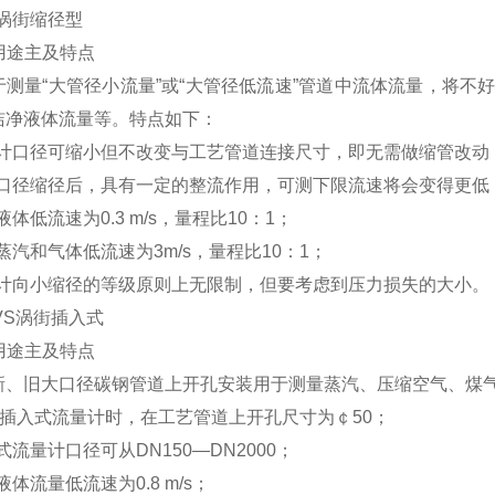
S涡街缩径型
用途主及特点
于测量“大管径小流量”或“大管径低流速”管道中流体流量，将
洁净液体流量等。特点如下：
量计口径可缩小但不改变与工艺管道连接尺寸，即无需做缩管改动
表口径缩径后，具有一定的整流作用，可测下限流速将会变得更低
液体低流速为0.3 m/s，量程比10：1；
蒸汽和气体低流速为3m/s，量程比10：1；
量计向小缩径的等级原则上无限制，但要考虑到压力损失的大小。
VS涡街插入式
用途主及特点
新、旧大口径碳钢管道上开孔安装用于测量蒸汽、压缩空气、煤
装插入式流量计时，在工艺管道上开孔尺寸为￠50；
式流量计口径可从DN150—DN2000；
液体流量低流速为0.8 m/s；