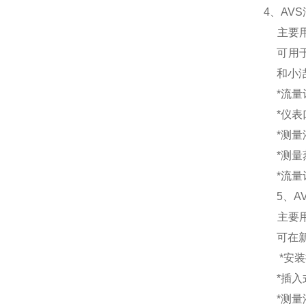
4、
AV
主要
可用
和小
*流
*仪
*测量
*测量
*流
5、
A
主要
可在
*安
*插入
*测量