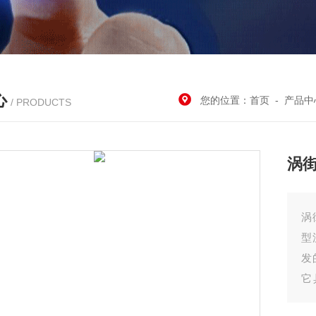
心
您的位置：
首页
-
产品中
/ PRODUCTS
涡
涡
型
发
它
体