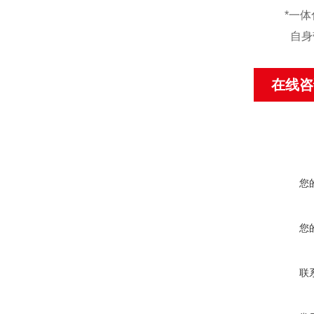
*
一体
自身
在线咨
您
您
联