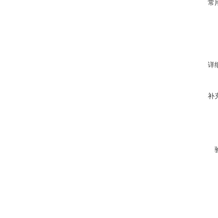
常
详
补