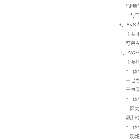
*测量
*与
6、
AV
主要
可用
7、
AV
主要
*
一体
一台
于单
*
一体
因
线和
*
一体
现