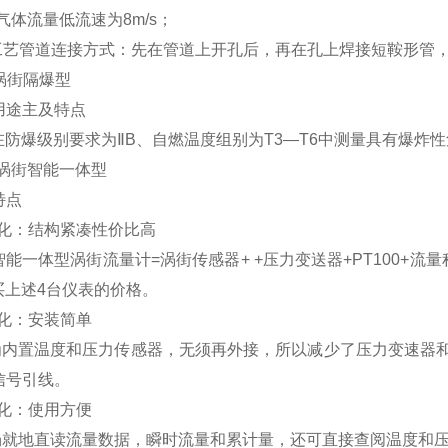
气体流量低流速为8m/s；
工艺管道连接方式：先在管道上开孔后，再在孔上焊接短鞍形管
S涡街隔爆型
用途主及特点
在防爆级别要求为ⅡB、自燃温度组别为T3—T6中测量具有爆炸
S涡街智能一体型
特点
化：结构紧凑性价比高
智能一体型涡街流量计
=
涡街传感器
+ +
压力变送器
+PT100+
流量
买上述4台仪表的价格。
化：安装简单
为内置温度和压力传感器，无须再外接，所以减少了压力变速器
信号引线。
化：使用方便
场就地直读流量数据，瞬时流量和累计量，还可直接查阅温度和