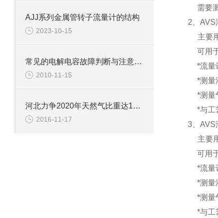
需要
AJJ系列金属管转子流量计的结构
2、
AV
2023-10-15
主要
可用
常见的电解电容故障判断与注意事项
*流量
2010-11-15
*测量
*测量
河北力争2020年天然气比重达11%以上
*与
2016-11-17
3、
AV
主要
可用
*流量
*测量
*测量
*与