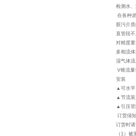
检测水、
在各种
脏污介质
直管段不
对精度要
多相流体
湿气体流
V
锥流量
安装
▲
可水平
▲
节流装
▲
引压管
订货须
订货时请
（
1
）被