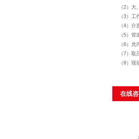
（
2
）大
（
3
）工
（
4
）介
（
5
）管
（
6
）允
（
7
）取
（
8
）现
在线咨