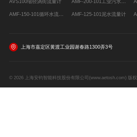
AVS100缩径涡街流量计
AMF-200-101工业污水流量计
AMF-150-101循环水流量计,电磁流量计
AMF-125-101泥水流量计
上海市嘉定区黄渡工业园谢春路1300弄3号
© 2026 上海安钧智能科技股份有限公司(www.aetosh.com)