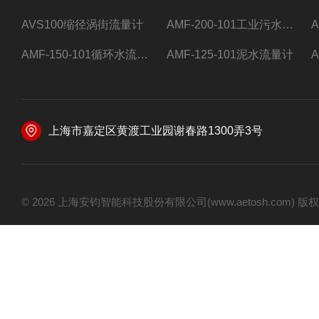
AVS100缩径涡街流量计
AMF-200-101工业污水流量计
AMF-150-101循环水流量计,电磁流量计
AMF-125-101泥水流量计
上海市嘉定区黄渡工业园谢春路1300弄3号
© 2026 上海安钧智能科技股份有限公司(www.aetosh.com)