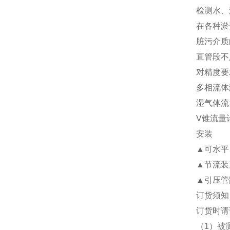
检测水、
在各种淤
脏污介质
直管段不
对精度要
多相流体
湿气体流
V
锥流量
安装
▲
可水平
▲
节流装
▲
引压管
订货须知
订货时请
（
1
）被