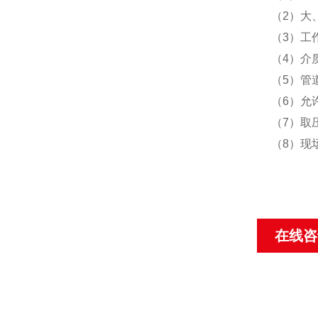
（
2
）大
（
3
）工
（
4
）介
（
5
）管
（
6
）允
（
7
）取
（
8
）现
在线咨