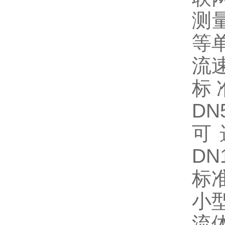
测
等
流速
标
DN
可
DN
标准
小
流体