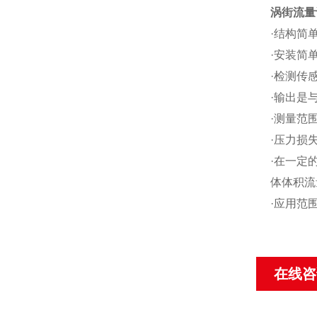
涡街流量
·结构简
·安装简
·检测传
·输出是
·测量范围
·压力损
·在一定
体体积流
·应用范
在线咨