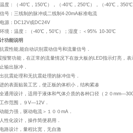
度：（-40℃，150℃），（-40℃，250℃），（-40℃，350
信号：三线制的脉冲或二线制4-20mA标准电流
源：DC12V或DC24V
境：温度：（-40℃，50℃）；湿度：＜95% 10-30℃
计功能说明
抗震性能,能自动识别震动信号和流量信号．
震报警功能，在正常的流量情况下在放大板的LED指示灯亮，
止输出脉冲．
出抗震处理和无抗震处理的脉冲信号．
进的表面贴装工艺，使正板的体积小，结构紧凑
全通用设计，适用于液体和气体介质的各种口径（２０mm—300
工作范围，９V—12V．
动能力强，驱动电流＞１００mA．
人性化设计，操作简便易用．
电路设计，量程比宽，无自激