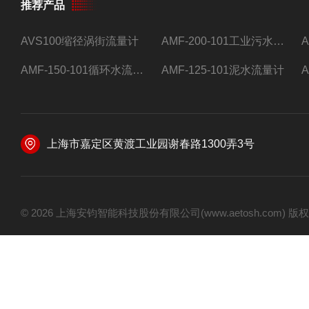
推荐产品
AVS100缩径涡街流量计
AMF-200-101工业污水流量计
AMF-150-101循环水流量计,电磁流量计
AMF-125-101泥水流量计
上海市嘉定区黄渡工业园谢春路1300弄3号
© 2026 上海安钧智能科技股份有限公司(www.aetosh.com)