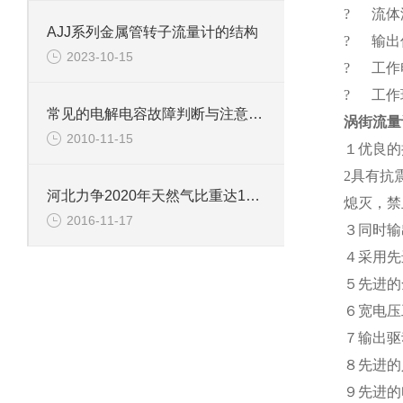
? 流体温
AJJ系列金属管转子流量计的结构
? 输出
2023-10-15
? 工作电
? 工作环
常见的电解电容故障判断与注意事项
涡街流量
2010-11-15
１优良的
2具有抗
河北力争2020年天然气比重达11%以上
熄灭，禁
2016-11-17
３同时输
４采用先
５先进的
６宽电压
７输出驱
８先进的
９先进的