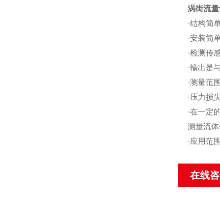
涡街流量
·结构简
·安装简
·检测传
·输出是
·测量范围
·压力损
·在一定
测量流体
·应用范
在线咨