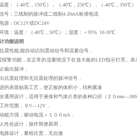
度：（-40℃，150℃），（-40℃，250℃），（-40℃，350℃）
信号：三线制的脉冲或二线制4-20mA标准电流
源：DC12V或DC24V
境：温度：（-40℃，50℃）；湿度：＜95% 10-30℃
计功能说明
抗震性能,能自动识别震动信号和流量信号．
震报警功能，在正常的流量情况下在放大板的LED指示灯亮，
止输出脉冲．
出抗震处理和无抗震处理的脉冲信号．
进的表面贴装工艺，使正板的体积小，结构紧凑
全通用设计，适用于液体和气体介质的各种口径（２０mm—300
工作范围，９V—12V．
动能力强，驱动电流＞１００mA．
人性化设计，操作简便易用．
电路设计，量程比宽，无自激