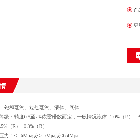
产
更
情
：饱和蒸汽、过热蒸汽、液体、气体
等级：精度0.5至2%依雷诺数而定，一般情况液体±1.0%（R
%（R）±0.3%（R）
：≤1.6Mpa或≤2.5Mpa或≤6.4Mpa