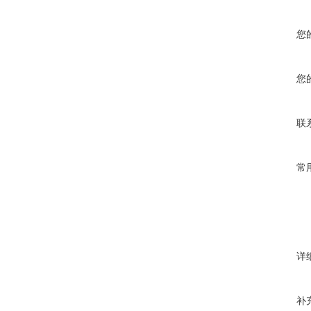
您
您
联
常
详
补