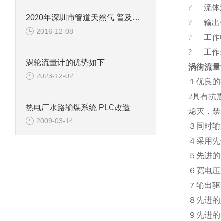
? 流体温
2020年深圳市管道天然气 普及率将达61.5%
? 输出
2016-12-08
? 工作电
? 工作环
涡轮流量计的优势如下
涡街流量
2023-12-02
１优良的
2具有抗
热电厂水路输煤系统 PLC改造
熄灭，禁
2009-03-14
３同时输
４采用先
５先进的
６宽电压
７输出驱
８先进的
９先进的