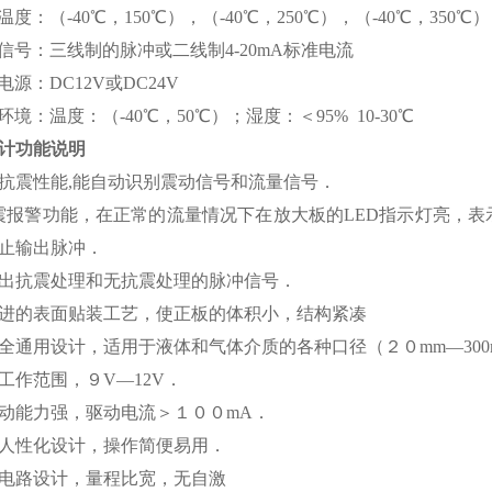
度：（-40℃，150℃），（-40℃，250℃），（-40℃，350℃）
信号：三线制的脉冲或二线制4-20mA标准电流
源：DC12V或DC24V
境：温度：（-40℃，50℃）；湿度：＜95% 10-30℃
计功能说明
抗震性能,能自动识别震动信号和流量信号．
震报警功能，在正常的流量情况下在放大板的LED指示灯亮，
止输出脉冲．
出抗震处理和无抗震处理的脉冲信号．
进的表面贴装工艺，使正板的体积小，结构紧凑
全通用设计，适用于液体和气体介质的各种口径（２０mm—300
工作范围，９V—12V．
动能力强，驱动电流＞１００mA．
人性化设计，操作简便易用．
电路设计，量程比宽，无自激