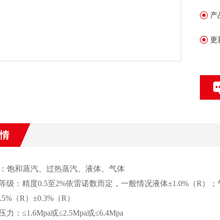
产
更
情
：饱和蒸汽、过热蒸汽、液体、气体
等级：精度0.5至2%依雷诺数而定，一般情况液体±1.0%（R
%（R）±0.3%（R）
：≤1.6Mpa或≤2.5Mpa或≤6.4Mpa