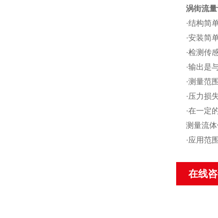
涡街流量
·结构简
·安装简
·检测传
·输出是
·测量范围
·压力损
·在一定
测量流体
·应用范
在线咨