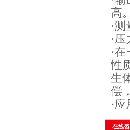
高
·测
·
·
性
生
偿
·
在线咨