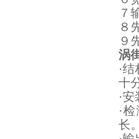
７
８
９
涡
·
十
·
·
长
·