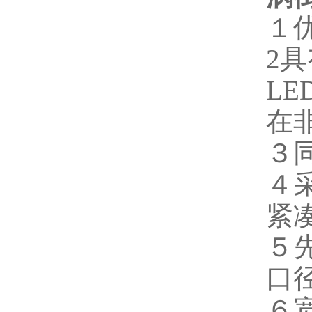
１
2
L
在
３
４
紧
５
口径
６