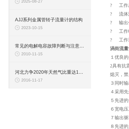
2025-08-27
? 工作压力
? 流体温
AJJ系列金属管转子流量计的结构
? 输出
2023-10-15
? 工作电
? 工作环
常见的电解电容故障判断与注意事项
涡街流量
2010-11-15
１优良的
2具有抗
河北力争2020年天然气比重达11%以上
熄灭，禁
2016-11-17
３同时输
４采用先
５先进的
６宽电压
７输出驱
８先进的