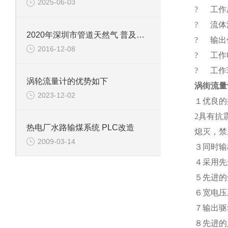
2025-06-03
? 工作压力
? 流体温
2020年深圳市管道天然气 普及率将达61.5%
? 输出
2016-12-08
? 工作电
? 工作环
涡轮流量计的优势如下
涡街流量
2023-12-02
１优良的
2具有抗
热电厂水路输煤系统 PLC改造
熄灭，禁
2009-03-14
３同时输
４采用先
５先进的
６宽电压
７输出驱
８先进的