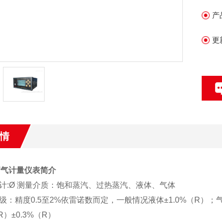
产
更
情
0沼气计量仪表
简介
计
:Ø 测量介质：饱和蒸汽、过热蒸汽、液体、气体
等级：精度0.5至2%依雷诺数而定，一般情况液体±1.0%（R）；
（R）±0.3%（R）