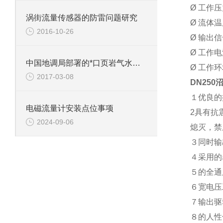
Ø 工作压力
涡街流量传感器的防雷问题研究
Ø 流体温
2016-10-26
Ø 输出
Ø 工作电
中国地调局部署的*口页岩气水平井完钻
Ø 工作环
2017-03-08
DN25
１优良的
电磁流量计安装点位事项
2具有抗
2024-09-06
熄灭，禁
３同时输
４采用的
５的全通
６宽电压
７输出驱
８的人性