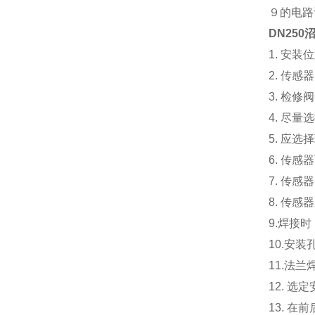
９的电路
DN25
1. 安
2. 传
3. 检
4. 尽
5. 应
6. 传
7. 传
8. 传
9.焊接
10.安
11.法
12. 
13. 