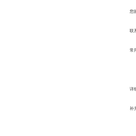
您
联
常
详
补