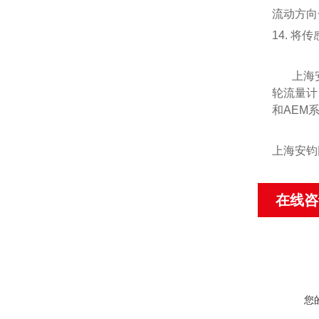
流动方向
14. 
上海
轮流量计
和
AEM
上海安钧
在线咨
您