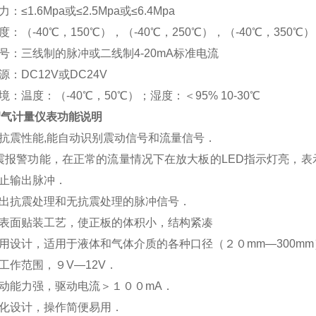
：≤1.6Mpa或≤2.5Mpa或≤6.4Mpa
度：（-40℃，150℃），（-40℃，250℃），（-40℃，350℃）
信号：三线制的脉冲或二线制4-20mA标准电流
源：DC12V或DC24V
境：温度：（-40℃，50℃）；湿度：＜95% 10-30℃
0沼气计量仪表
功能说明
抗震性能
,能自动识别震动信号和流量信号．
震报警功能，在正常的流量情况下在放大板的LED指示灯亮，
止输出脉冲．
出抗震处理和无抗震处理的脉冲信号．
表面贴装工艺，使正板的体积小，结构紧凑
用设计，适用于液体和气体介质的各种口径（２０
mm—300m
工作范围，９
V—12V．
动能力强，驱动电流＞１００
mA．
化设计，操作简便易用．