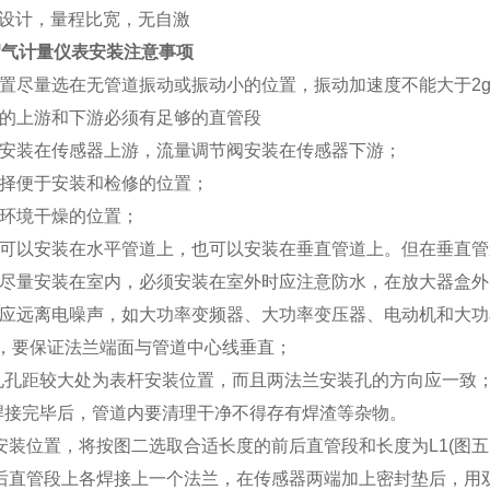
设计，量程比宽，无自激
0沼气计量仪表
安装注意事项
装位置尽量选在无管道振动或振动小的位置，振动加速度不能大于2
感器的上游和下游必须有足够的直管段
修阀安装在传感器上游，流量调节阀安装在传感器下游；
量选择便于安装和检修的位置；
选择环境干燥的位置；
感器可以安装在水平管道上，也可以安装在垂直管道上。但在垂直
感器尽量安装在室内，必须安装在室外时应注意防水，在放大器盒
感器应远离电噪声，如大功率变频器、大功率变压器、电动机和大
时，要保证法兰端面与管道中心线垂直；
装孔孔距较大处为表杆安装位置，而且两法兰安装孔的方向应一致
兰焊接完毕后，管道内要清理干净不得存有焊渣等杂物。
选定安装位置，将按图二选取合适长度的前后直管段和长度为L1(图
在前后直管段上各焊接上一个法兰，在传感器两端加上密封垫后，