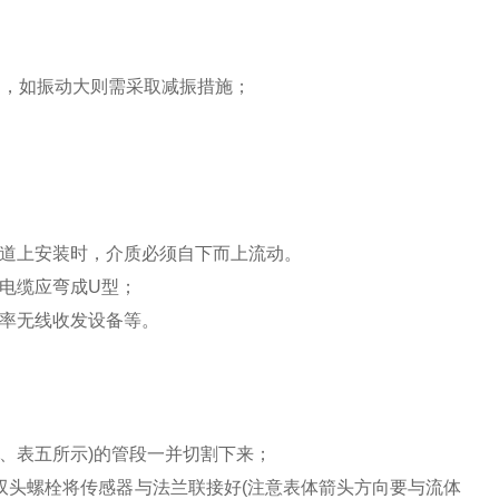
g，如振动大则需采取减振措施；
管道上安装时，介质必须自下而上流动。
外电缆应弯成U型；
功率无线收发设备等。
；
五、表五所示)的管段一并切割下来；
用双头螺栓将传感器与法兰联接好(注意表体箭头方向要与流体